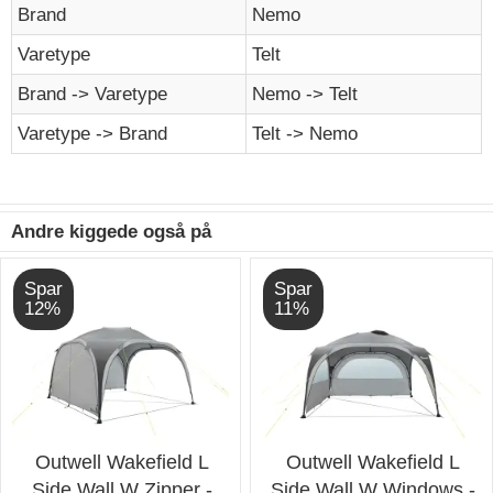
Brand
Nemo
Varetype
Telt
Brand -> Varetype
Nemo -> Telt
Varetype -> Brand
Telt -> Nemo
Andre kiggede også på
Spar
Spar
12%
11%
Outwell Wakefield L
Outwell Wakefield L
Side Wall W Zipper -
Side Wall W Windows -