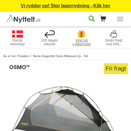
Vi rydder op! Stor lagerrydning - Klik her
Togg
navig
Dansk
100 dages
Vind på
Gratis fragt
webshop
returret
Lykkehjulet
ved 699,-
Du er her:
Forsiden
Nemo Dragonfly Osmo Bikepack 2p - Telt
Fri fragt