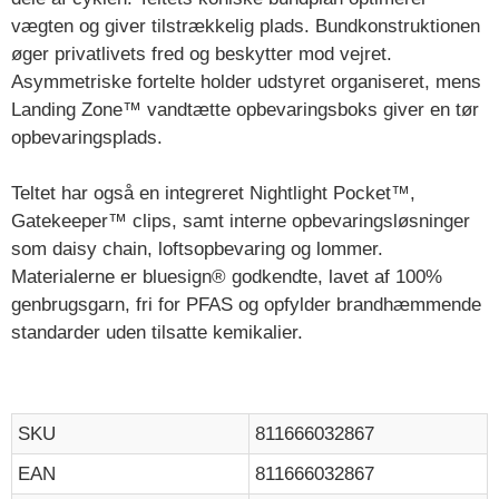
vægten og giver tilstrækkelig plads. Bundkonstruktionen
øger privatlivets fred og beskytter mod vejret.
Asymmetriske fortelte holder udstyret organiseret, mens
Landing Zone™ vandtætte opbevaringsboks giver en tør
opbevaringsplads.
Teltet har også en integreret Nightlight Pocket™,
Gatekeeper™ clips, samt interne opbevaringsløsninger
som daisy chain, loftsopbevaring og lommer.
Materialerne er bluesign® godkendte, lavet af 100%
genbrugsgarn, fri for PFAS og opfylder brandhæmmende
standarder uden tilsatte kemikalier.
SKU
811666032867
EAN
811666032867