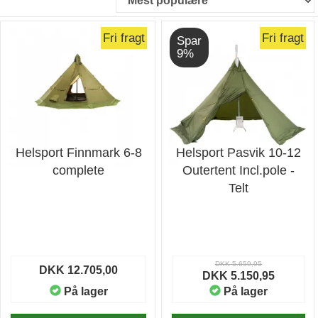
Fri fragt
Fri fragt
Spar
9%
Helsport Finnmark 6-8
Helsport Pasvik 10-12
complete
Outertent Incl.pole -
Telt
DKK 5.659,95
DKK 12.705,00
DKK 5.150,95
På lager
På lager