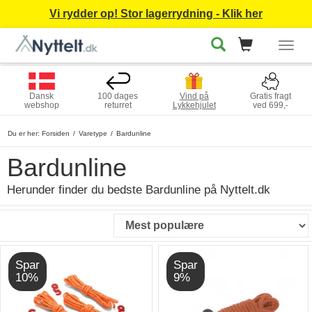
Vi rydder op! Stor lagerrydning - Klik her
Togg
navig
Dansk
100 dages
Vind på
Gratis fragt
webshop
returret
Lykkehjulet
ved 699,-
Du er her:
Forsiden
Varetype
Bardunline
Bardunline
Herunder finder du bedste Bardunline på Nyttelt.dk
Spar
Spar
10%
9%