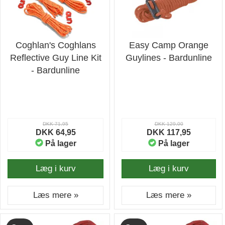
Coghlan's Coghlans
Easy Camp Orange
Reflective Guy Line Kit
Guylines - Bardunline
- Bardunline
DKK 71,95
DKK 129,00
DKK 64,95
DKK 117,95
På lager
På lager
Læg i kurv
Læg i kurv
Læs mere »
Læs mere »