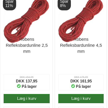
Spar
Spar
11%
8%
Robens
Robens
Refleksbardunline 2,5
Refleksbardunline 4,5
mm
mm
DKK 154,95
DKK 175,95
DKK 137,95
DKK 161,95
På lager
På lager
Læg i kurv
Læg i kurv