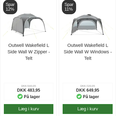
Spar
Spar
12%
11%
Outwell Wakefield L
Outwell Wakefield L
Side Wall W Zipper -
Side Wall W Windows -
Telt
Telt
DKK 549,95
DKK 729,95
DKK 483,95
DKK 649,95
På lager
På lager
Læg i kurv
Læg i kurv