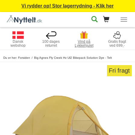
Vi rydder op! Stor lagerrydning - Klik her
Togg
navig
Dansk
100 dages
Vind på
Gratis fragt
webshop
returret
Lykkehjulet
ved 699,-
Du er her:
Forsiden
Big Agnes Fly Creek Hv Ul2 Bikepack Solution Dye - Telt
Fri fragt