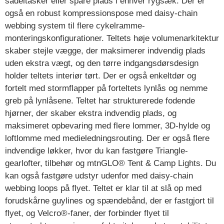
sadeltasker eller spare plads i enhver rygsæk. Der er
også en robust kompressionspose med daisy-chain
webbing system til flere cykelramme-
monteringskonfigurationer. Teltets høje volumenarkitektur
skaber stejle vægge, der maksimerer indvendig plads
uden ekstra vægt, og den tørre indgangsdørsdesign
holder teltets interiør tørt. Der er også enkeltdør og
fortelt med stormflapper på forteltets lynlås og nemme
greb på lynlåsene. Teltet har strukturerede fodende
hjørner, der skaber ekstra indvendig plads, og
maksimeret opbevaring med flere lommer, 3D-hylde og
loftlomme med medieledningsrouting. Der er også flere
indvendige løkker, hvor du kan fastgøre Triangle-
gearlofter, tilbehør og mtnGLO® Tent & Camp Lights. Du
kan også fastgøre udstyr udenfor med daisy-chain
webbing loops på flyet. Teltet er klar til at slå op med
forudskårne guylines og spændebånd, der er fastgjort til
flyet, og Velcro®-faner, der forbinder flyet til