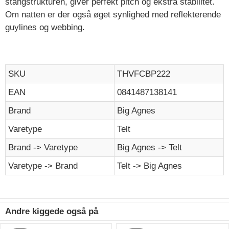
stangstrukturen, giver perfekt pitch og ekstra stabilitet.
Om natten er der også øget synlighed med reflekterende
guylines og webbing.
SKU
THVFCBP222
EAN
0841487138141
Brand
Big Agnes
Varetype
Telt
Brand -> Varetype
Big Agnes -> Telt
Varetype -> Brand
Telt -> Big Agnes
Andre kiggede også på